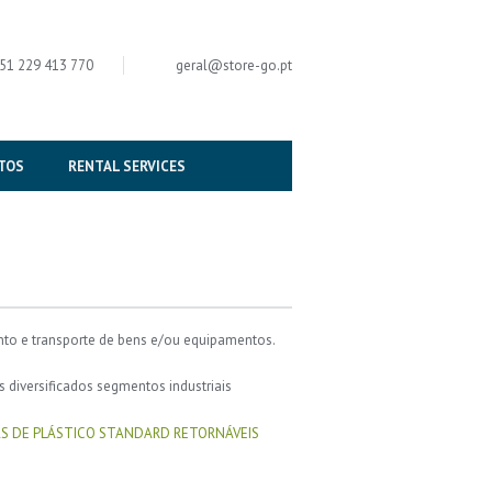
51 229 413 770
geral
@
store-go.pt
TOS
RENTAL SERVICES
to e transporte de bens e/ou equipamentos.
diversificados segmentos industriais
S DE PLÁSTICO STANDARD RETORNÁVEIS