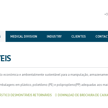
+3
S
MEDICAL DIVISION
INDUSTRY
CLIENTES
CONTAC
EIS
culo económica e ambientalmente sustentável para a manipulação, armazenamen
agens em plástico, polietileno (PE) e polipropileno(PP) adequadas aos mais 
ÁSTICO DESMONTÁVEIS RETORNÁVEIS
DOWNLOAD DE BROCHURA DE CAIXA