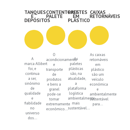
TANQUES
CONTENTORES
PALETES
CAIXAS
E
PALETE
EM
RETORNÁVEIS
DEPÓSITOS
PLÁSTICO
O
As caixas
A
As
acondicionamento
retornáveis
marca Allibert
paletes
e
em
foi, e
plásticas
transporte
plástico
continua
são, na
de
são um
a ser,
atualidade,
produtos
veículo
sinónimo
a
e bens a
económica
de
plataforma
granel
e
qualidade
logística
pode-se
ambientalmente
e
ambientalmente
tornar
sustentável
fiabilidade
mais
extremamente
para...
no
sustentável...
económico...
universo
dos...